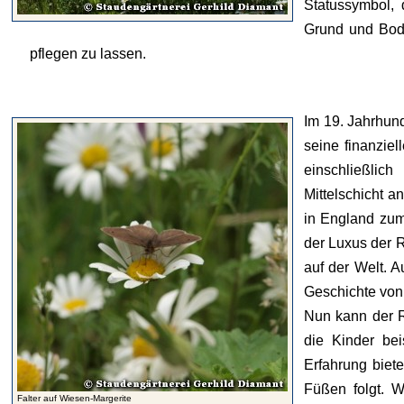
Statussymbol,
Grund und Bod
pflegen zu lassen.
Im 19. Jahrhund
seine finanziel
einschließli
Mittelschicht 
in England zum
der Luxus der R
auf der Welt. 
Geschichte von
Nun kann der R
die Kinder bei
Erfahrung biet
Füßen folgt. W
Falter auf Wiesen-Margerite