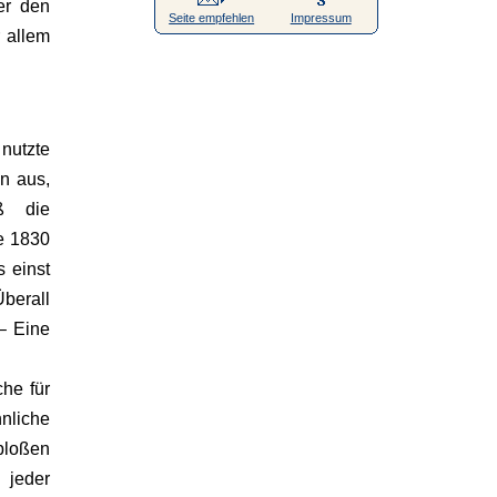
er den
Seite empfehlen
Impressum
 allem
 nutzte
en aus,
eß die
e 1830
s einst
Überall
– Eine
he für
nliche
bloßen
 jeder