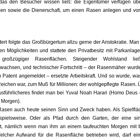
 das den Besucher wissen ließ: die Eigentümer verfügen üb
en sowie die Dienerschaft, um einen Rasen anlegen und vor
ert folgte das Großbürgertum allzu gerne der Aristokratie. Man
len Möglichkeiten und stattete den Privatbesitz mit Parkanlag
ch großzügiger Rasenflächen. Steigender Wohlstand li
anwachsen, und technischer Fortschritt – der Rasenmäher wurd
 Patent angemeldet – ersetzte Arbeitskraft. Und so wurde, wa
eichen war, zum Muß für Millionen: der wohlgepflegte Rasen. 
Ausführlicheres findet man bei Yuval Noah Harari (Homo Deus 
 Morgen).
asen auch heute seinen Sinn und Zweck haben. Als Spielfläc
spielsweise. Oder als Pfad durch den Garten, der eine sin
et, nämlich wenn man ihm an einem taufeuchten Morgen mit 
elcher Aufwand für die Rasenfläche betrieben wird, darf ein