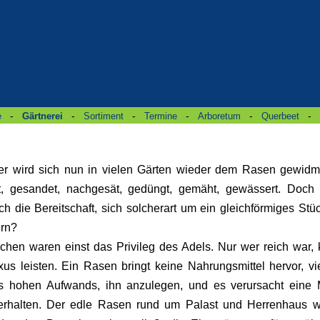
-
-
-
-
-
-
e
Gärtnerei
Sortiment
Termine
Arboretum
Querbeet
er wird sich nun in vielen Gärten wieder dem Rasen gewidm
ert, gesandet, nachgesät, gedüngt, gemäht, gewässert. Doch
ch die Bereitschaft, sich solcherart um ein gleichförmiges St
rn?
chen waren einst das Privileg des Adels. Nur wer reich war, 
xus leisten. Ein Rasen bringt keine Nahrungsmittel hervor, v
es hohen Aufwands, ihn anzulegen, und es verursacht eine
 erhalten. Der edle Rasen rund um Palast und Herrenhaus w