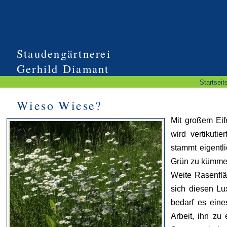
Staudengärtnerei
Gerhild Diamant
Startseit
Wieso Wiese?
Mit großem Eif
wird vertikuti
stammt eigentli
Grün zu kümme
Weite Rasenflä
sich diesen Lu
bedarf es ein
Arbeit, ihn zu