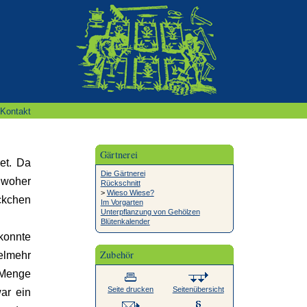
Kontakt
Gärtnerei
et. Da
Die Gärtnerei
 woher
Rückschnitt
>
Wieso Wiese?
ückchen
Im Vorgarten
Unterpflanzung von Gehölzen
Blütenkalender
konnte
Zubehör
ielmehr
 Menge
Seite drucken
Seitenübersicht
ar ein