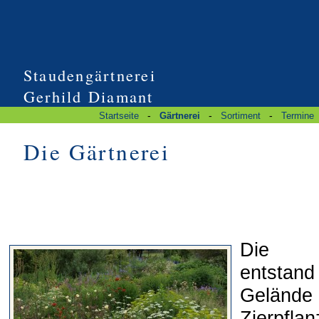
Staudengärtnerei
Gerhild Diamant
-
-
-
Startseite
Gärtnerei
Sortiment
Termine
Die Gärtnerei
Die St
entsta
Gelände
Zierpfl