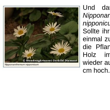
Und da
Nippona
nipponic
Sollte ih
einmal z
die Pfl
Holz i
wieder a
Nipponanthemum nipponicum
cm hoch.