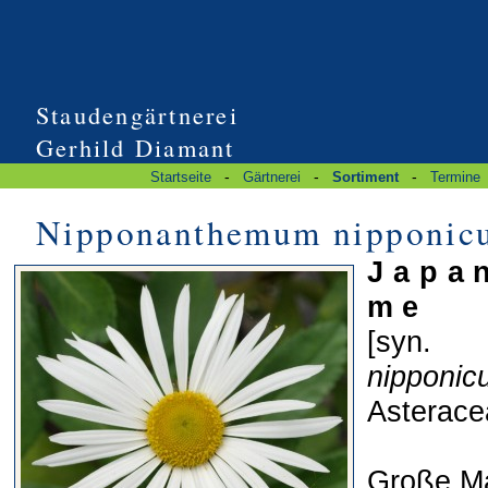
Staudengärtnerei
Gerhild Diamant
-
-
-
Startseite
Gärtnerei
Sortiment
Termine
Nipponanthemum nipponic
J a p a n
m e
[sy
nipponic
Asterace
Große Ma