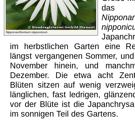
das 
Nippona
nipponic
Nipponanthemum nipponicum
Japanch
im herbstlichen Garten eine R
längst vergangenen Sommer, und 
November hinein, und manch
Dezember. Die etwa acht Zen
Blüten sitzen auf wenig verzwei
länglichen, fast ledrigen, glänze
vor der Blüte ist die Japanchrys
im sonnigen Teil des Gartens.