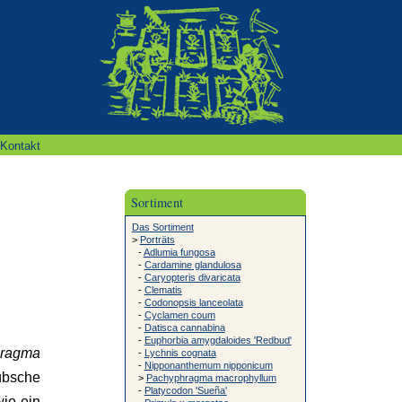
Kontakt
Sortiment
Das Sortiment
>
Porträts
-
Adlumia fungosa
-
Cardamine glandulosa
-
Caryopteris divaricata
-
Clematis
-
Codonopsis lanceolata
-
Cyclamen coum
-
Datisca cannabina
-
Euphorbia amygdaloides 'Redbud'
ragma
-
Lychnis cognata
-
Nipponanthemum nipponicum
hübsche
>
Pachyphragma macrophyllum
-
Platycodon 'Sueña'
wie ein