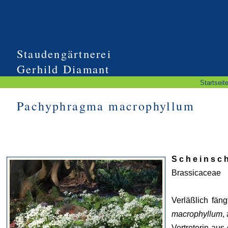
Staudengärtnerei
Gerhild Diamant
Startseit
Pachyphragma macrophyllum
S c h e i n s c 
Brassicaceae
Verläßlich fän
macrophyllum
,
Vertreterin aus 