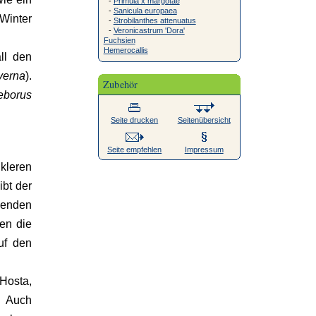
-
Primula x margotae
-
Sanicula europaea
Winter
-
Strobilanthes attenuatus
-
Veronicastrum 'Dora'
Fuchsien
Hemerocallis
ll den
verna
).
Zubehör
eborus
Seite drucken
Seitenübersicht
Seite empfehlen
Impressum
kleren
ibt der
kenden
hen die
uf den
Hosta,
. Auch