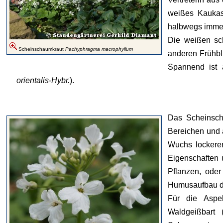
weißes Kaukasu
halbwegs imme
Die weißen sc
Scheinschaumkraut
Pachyphragma macrophyllum
anderen Frühb
Spannend ist 
orientalis-Hybr.
).
Das Scheinsch
Bereichen und a
Wuchs lockerer
Eigenschaften u
Pflanzen, oder
Humusaufbau d
Für die Aspe
Waldgeißbart 