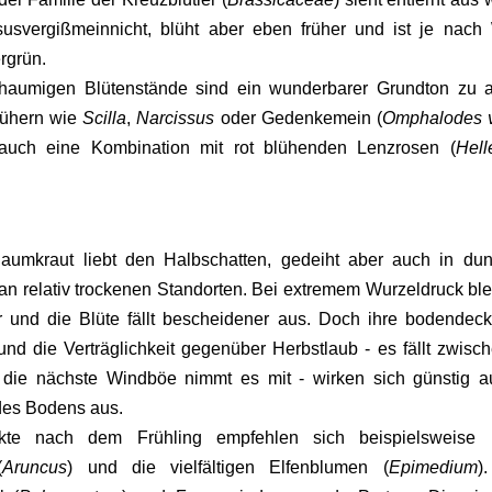
svergißmeinnicht, blüht aber eben früher und ist je nach 
rgrün.
haumigen Blütenstände sind ein wunderbarer Grundton zu a
lühern wie
Scilla
,
Narcissus
oder Gedenkemein (
Omphalodes 
auch eine Kombination mit rot blühenden Lenzrosen (
Hell
aumkraut liebt den Halbschatten, gedeiht aber auch in dun
n relativ trockenen Standorten. Bei extremem Wurzeldruck ble
 und die Blüte fällt bescheidener aus. Doch ihre bodendec
nd die Verträglichkeit gegenüber Herbstlaub - es fällt zwisc
 die nächste Windböe nimmt es mit - wirken sich günstig a
es Bodens aus.
kte nach dem Frühling empfehlen sich beispielsweise 
(
Aruncus
) und die vielfältigen Elfenblumen (
Epimedium
)