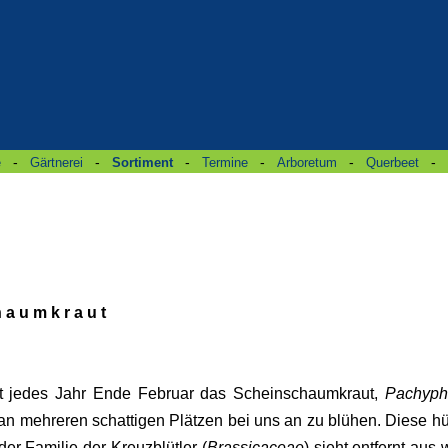
-
-
-
-
-
-
e
Gärtnerei
Sortiment
Termine
Arboretum
Querbeet
h a u m k r a u t
gt jedes Jahr Ende Februar das Scheinschaumkraut,
Pachyph
 an mehreren schattigen Plätzen bei uns an zu blühen. Diese 
der Familie der Kreuzblütler (
Brassicaceae
) sieht entfernt aus 